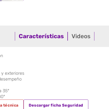
Características
Videos
ón
 y exteriores
e desempeño
a 35°
80°
a técnica
Descargar ficha Seguridad