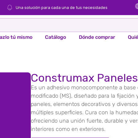
Una solución para cada una de tus necesidades
azlo tú mismo
Catálogo
Dónde comprar
Qui
Construmax Paneles
Es un adhesivo monocomponente a base d
modificado (MS), diseñado para la fijación
paneles, elementos decorativos y diversos
múltiples superficies. Cura con la humeda
ofreciendo una unión fuerte, durable y vers
interiores como en exteriores.