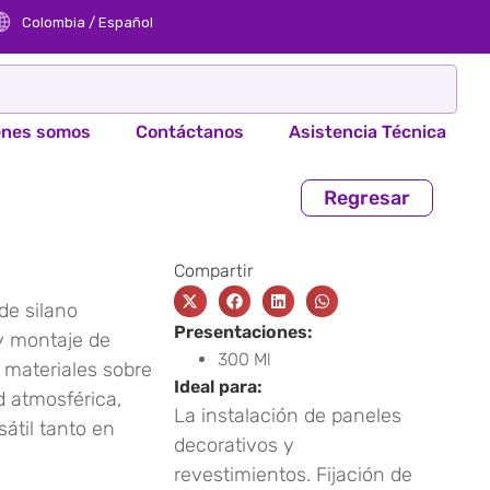
Colombia / Español
énes somos
Contáctanos
Asistencia Técnica​
Regresar
Compartir
e silano
Presentaciones:
 y montaje de
300 Ml
 materiales sobre
Ideal para:
d atmosférica,
La instalación de paneles
átil tanto en
decorativos y
revestimientos. Fijación de