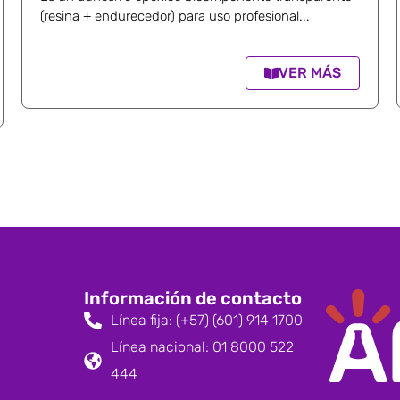
(resina + endurecedor) para uso profesional...
VER MÁS
Información de contacto
Línea fija: (+57) (601) 914 1700
Línea nacional: 01 8000 522
444