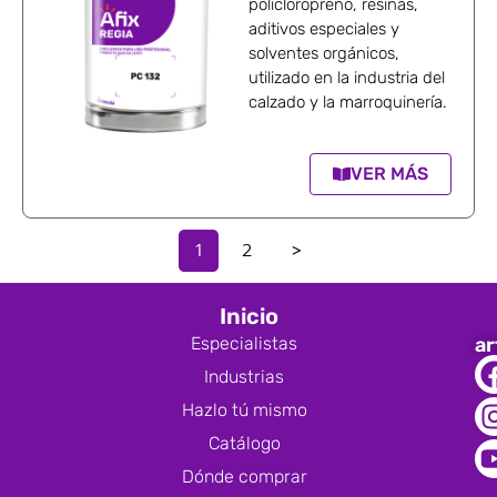
policloropreno, resinas,
aditivos especiales y
solventes orgánicos,
utilizado en la industria del
calzado y la marroquinería.
VER MÁS
1
2
>
Inicio
Especialistas
ar
Industrias
Hazlo tú mismo
Catálogo
Dónde comprar