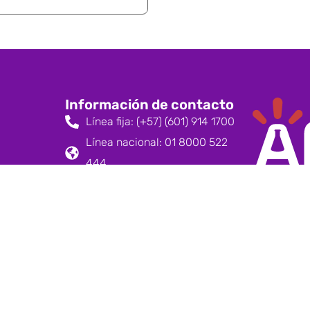
Información de contacto
Línea fija: (+57) (601) 914 1700
Línea nacional: 01 8000 522
444
Copyright © Artecola. Derechos R