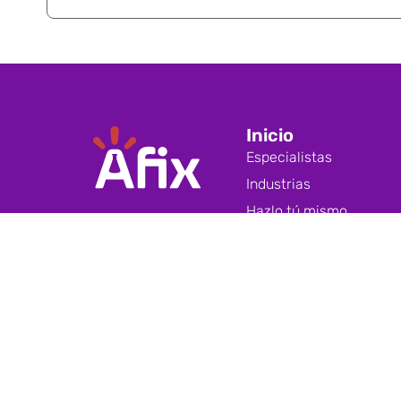
Inicio
Especialistas
Industrias
Hazlo tú mismo
Catálogo
Dónde comprar
Quiénes somos
Contáctanos
Asistencia Técnica
Política de privacidad
Términos y Condiciones