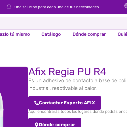
Una solución para cada una de tus necesidades
azlo tú mismo
Catálogo
Dónde comprar
Qui
Afix Regia PU R4
Es un adhesivo de contacto a base de poli
industrial, reactivable al calor.
Contactar Experto AFIX
Aquí encontrarás todos los lugares dónde podrás enc
Dónde comprar