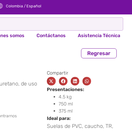
Colombia / Español
énes somos
Contáctanos
Asistencia Técnica​
Regresar
Compartir
uretano, de uso
Presentaciones:
4.5 kg
750 ml
375 ml
ontrarnos
Ideal para:
Suelas de PVC, caucho, TR,