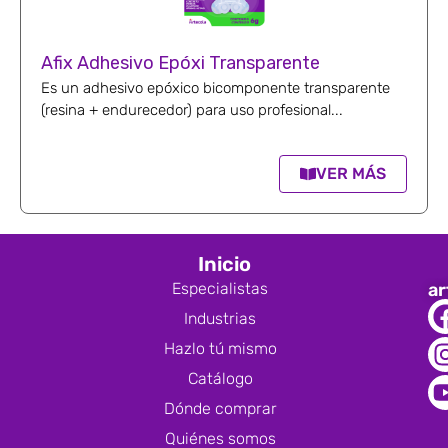
Afix Adhesivo Epóxi Transparente
Es un adhesivo epóxico bicomponente transparente
(resina + endurecedor) para uso profesional...
VER MÁS
Inicio
Especialistas
ar
Industrias
Hazlo tú mismo
Catálogo
Dónde comprar
Quiénes somos