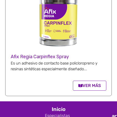
Afix Regia Carpinflex Spray
Es un adhesivo de contacto base policloropreno y
resinas sintéticas especialmente diseñado...
VER MÁS
Inicio
Especialistas
ar