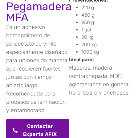
Pegamadera
220 g
MFA
450 g
950 g
Es un adhesivo
1 gal
homopolímero de
20 kg
poliacetato de vinilo,
200 kg
especialmente diseñado
1000 kg
Ideal para:
para uniones de madera
Maderas, madera
que requieren fuertes
contrachapada, MDF,
juntas con tiempo
aglomerados en general,
abierto largo.
hard-board y enchapes.
Recomendado para
procesos de laminación
y entamborado.
Contactar
Experto AFIX