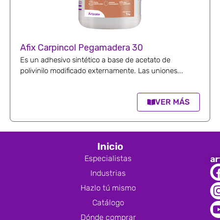
Afix Carpincol Pegamadera 30
Es un adhesivo sintético a base de acetato de
polivinilo modificado externamente. Las uniones...
VER MÁS
Inicio
Especialistas
ar
Industrias
Hazlo tú mismo
Catálogo
Dónde comprar