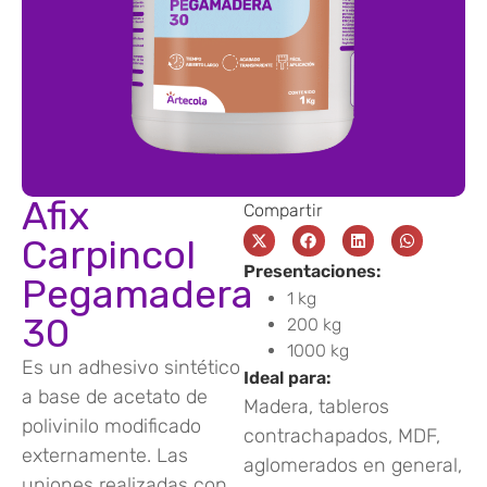
Afix
Compartir
Carpincol
Presentaciones:
Pegamadera
1 kg
30
200 kg
1000 kg
Es un adhesivo sintético
Ideal para:
a base de acetato de
Madera, tableros
polivinilo modificado
contrachapados, MDF,
externamente. Las
aglomerados en general,
uniones realizadas con